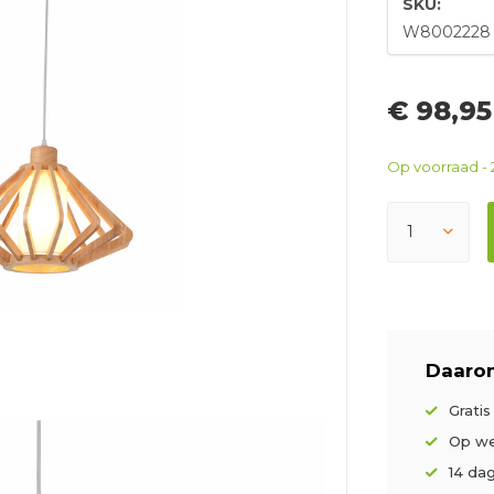
SKU:
W8002228
€ 98,9
Op voorraad - 
Daarom
Grati
Op we
14 da