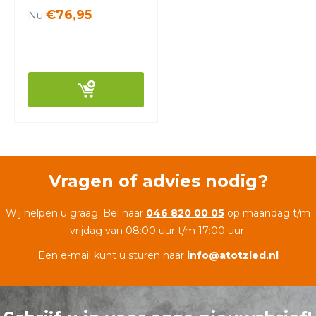
€76,95
Nu
Vragen of advies nodig?
Wij helpen u graag. Bel naar
046 820 00 05
op maandag t/m
vrijdag van 08:00 uur t/m 17:00 uur.
Een e-mail kunt u sturen naar
info@atotzled.nl