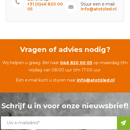
+31 (0)46 820 00
Stuur een e-mail:
05
info@atotzled.nl
Vragen of advies nodig?
Wij helpen u graag. Bel naar
046 820 00 05
op maandag t/m
vrijdag van 08:00 uur t/m 17:00 uur.
Een e-mail kunt u sturen naar
info@atotzled.nl
Schrijf u in voor onze nieuwsbrief!