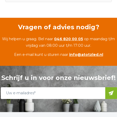
Vragen of advies nodig?
Wij helpen u graag. Bel naar
046 820 00 05
op maandag t/m
vrijdag van 08:00 uur t/m 17:00 uur.
Een e-mail kunt u sturen naar
info@atotzled.nl
Schrijf u in voor onze nieuwsbrief!